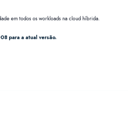
idade em todos os workloads na cloud híbrida.
8 para a atual versão.
site-nos
 Prof. Correia de Sá, 56
5-570 Ermesinde, Porto