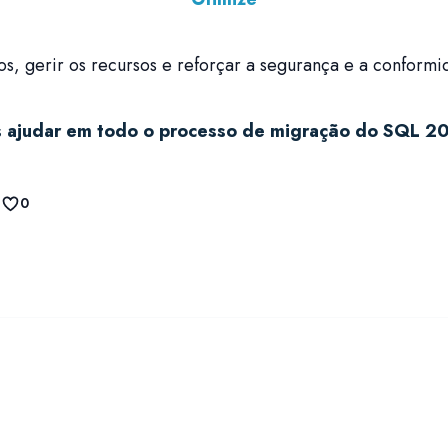
tos, gerir os recursos e reforçar a segurança e a conform
ajudar em todo o processo de migração do SQL 200
0
Vi
Envie-nos um Email
geral@ftpporto.com
Rua
444