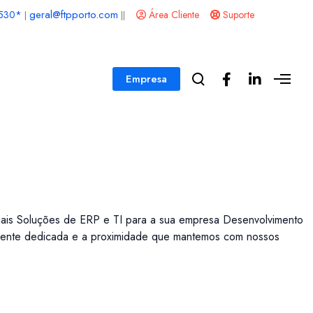
geral@ftpporto.com
 530*
Área Cliente
Suporte
|
||
Empresa