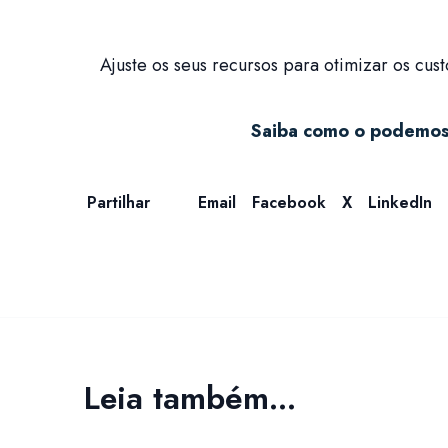
Ajuste os seus recursos para otimizar os cus
Saiba como o podemos 
Partilhar
Email
Facebook
X
LinkedIn
Ligue-nos
Leia também...
+351 229 774 530
(Chamada para a rede fixa nacional)