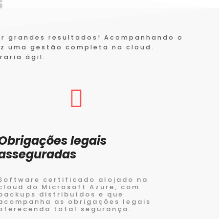
​
ar grandes resultados! Acompanhando o
az uma gestão completa na cloud.
aria ágil.
Obrigações legais
asseguradas
Software certificado alojado na
cloud do Microsoft Azure, com
backups distribuídos e que
acompanha as obrigações legais
oferecendo total segurança.