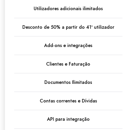
Utilizadores adicionais ilimitados
Desconto de 50% a partir do 41º utilizador
Add-ons e integrações
Clientes e Faturação
Documentos Ilimitados
Ligue-nos
Contas correntes e Dívidas
+351 229 774 530
API para integração
(Chamada para a rede fixa nacional)