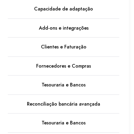
Capacidade de adaptação
Add-ons e integrações
Clientes e Faturação
Fornecedores e Compras
Tesouraria e Bancos
site-nos
Reconciliação bancária avançada
 Prof. Correia de Sá, 56
Tesouraria e Bancos
5-570 Ermesinde, Porto