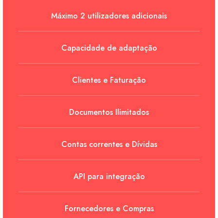
Máximo 2 utilizadores adicionais
Capacidade de adaptação
Clientes e Faturação
Documentos Ilimitados
Contas correntes e Dívidas
Vi
Envie-nos um Email
API para integração
geral@ftpporto.com
Rua
444
Fornecedores e Compras