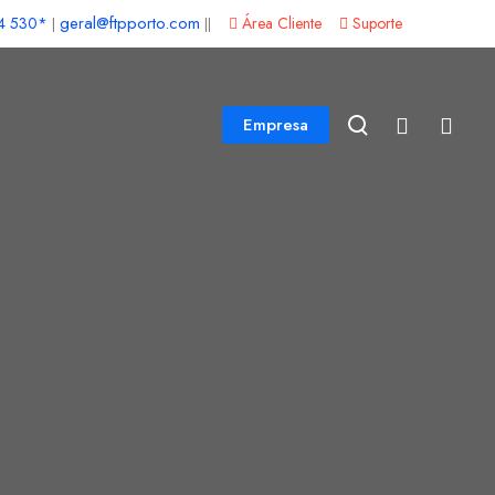
geral@ftpporto.com
4 530*
Área Cliente
Suporte
|
||
Empresa