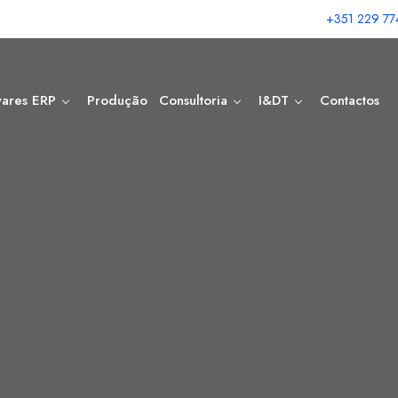
+351 229 77
wares ERP
Produção
Consultoria
I&DT
Contactos