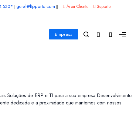
geral@ftpporto.com
4 530*
Área Cliente
Suporte
|
||
Empresa