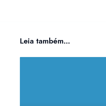
Leia também...
Ligue-nos
+351 229 774 530
(Chamada para a rede fixa nacional)